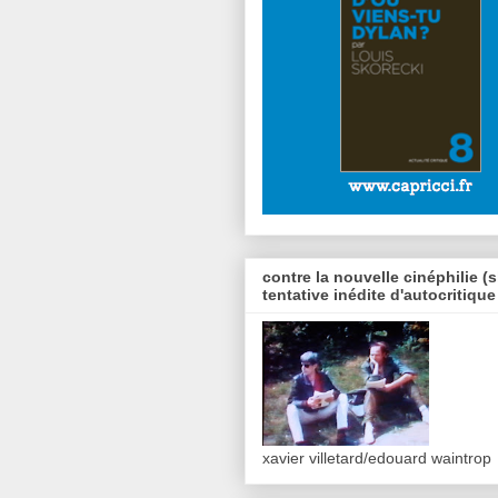
contre la nouvelle cinéphilie (s
tentative inédite d'autocritique
xavier villetard/edouard waintrop