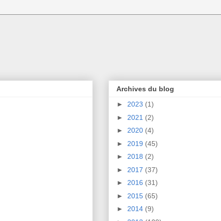
Archives du blog
►
2023
(1)
►
2021
(2)
►
2020
(4)
►
2019
(45)
►
2018
(2)
►
2017
(37)
►
2016
(31)
►
2015
(65)
►
2014
(9)