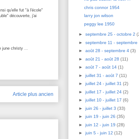
chris connor 1954
si qu'elle fut "à l'école"
larry jon wilson
le" découverte, j'ai
peggy lee 1950
►
septembre 25 - octobre 2
(
►
septembre 11 - septembre
june christy ...
►
août 28 - septembre 4
(3)
►
août 21 - août 28
(11)
►
août 7 - août 14
(1)
►
juillet 31 - août 7
(11)
►
juillet 24 - juillet 31
(2)
►
juillet 17 - juillet 24
(2)
Article plus ancien
►
juillet 10 - juillet 17
(6)
►
juin 26 - juillet 3
(33)
►
juin 19 - juin 26
(35)
►
juin 12 - juin 19
(28)
►
juin 5 - juin 12
(12)