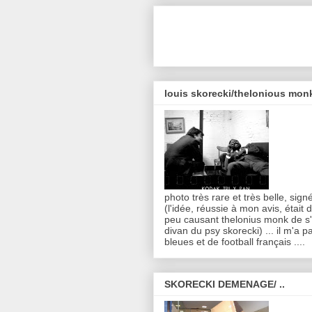
louis skorecki/thelonious monk
photo très rare et très belle, sig
(l'idée, réussie à mon avis, était 
peu causant thelonius monk de s'
divan du psy skorecki) ... il m'a p
bleues et de football français ....
SKORECKI DEMENAGE/ ..