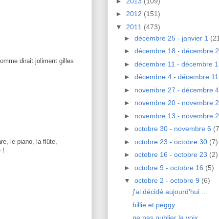
►
2013
(109)
►
2012
(151)
▼
2011
(473)
►
décembre 25 - janvier 1
(2
►
décembre 18 - décembre 
comme dirait joliment gilles
►
décembre 11 - décembre 
►
décembre 4 - décembre 1
►
novembre 27 - décembre 
►
novembre 20 - novembre 
►
novembre 13 - novembre 
►
octobre 30 - novembre 6
(7
►
octobre 23 - octobre 30
(7)
e, le piano, la flûte,
 !
►
octobre 16 - octobre 23
(2)
►
octobre 9 - octobre 16
(5)
▼
octobre 2 - octobre 9
(6)
j'ai décidé aujourd'hui ...
billie et peggy
ne pas oublier la voix ...