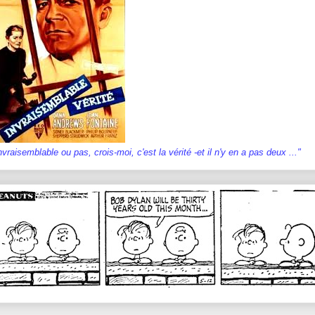
invraisemblable ou pas, crois-moi, c'est la vérité -et il n'y en a pas deux ..."